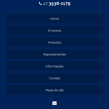
CAIXA METÁLICA ELÉTRICA
3536-1179
47
CAIXA METÁLICA PAINEL ELÉTRICO
CAIXA METÁLICA PARA QUADRO ELÉTRICO
Home
CAIXA METÁLICA QUADRO PAINEL DE COMANDO
Empresa
EMPRESA DE QUADRO DE COMANDO
EMPRESAS DE PAINEL ELÉTRICO
Produtos
FORNECEDOR DE PAINEL ELÉTRICO
PAINEL ELÉTRICO
Representantes
PAINEL ELÉTRICO DE BAIXA TENSÃO
PAINEL METÁLICO ELÉTRICO
Informações
QUADRO DE COMANDO
Contato
QUADRO DE COMANDO 40X30X20
QUADRO DE COMANDO 60X40X20
Mapa do site
QUADRO DE COMANDO DE SOBREPOR
QUADRO DE COMANDO ELÉTRICO
QUADRO DE COMANDO FABRICANTE