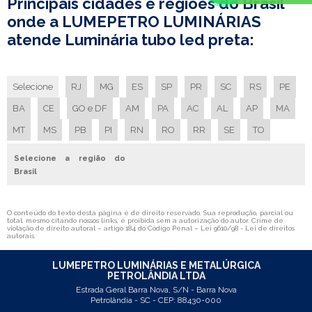
Principais cidades e regiões do Brasil
LUMINARIA HERMETICA PRECO
onde a LUMEPETRO LUMINÁRIAS
atende Luminária tubo led preta:
LUMINARIA IP65
LUMINARIA LED FABRICA
LUMINARIA LED FABRICANTE
Selecione
RJ
MG
ES
SP
PR
SC
RS
PE
LUMINARIA SIMPLES
BA
CE
GO e DF
AM
PA
AC
AL
AP
MA
LUMINARIA SIMPLES PREÇO
MT
MS
PB
PI
RN
RO
RR
SE
TO
LUMINARIA SOBREPOR COM ALETAS
LUMINARIA TUBULAR ALETADA
Selecione a região do
Brasil
LUMINÁRIAS COM ALETAS DE ALUMÍNIO
PAINEL DE LED RETANGULAR DE EMBUTIR
O conteúdo do texto desta página é de direito reservado. Sua reprodução, parcial ou
CAIXA DE COMANDO
total, mesmo citando nossos links, é proibida sem a autorização do autor. Crime de
violação de direito autoral – artigo 184 do Código Penal –
Lei 9610/98 - Lei de direitos
autorais
.
CAIXA DE COMANDO ELÉTRICO
CAIXA DE PASSAGEM ELÉTRICA METÁLICA
LUMEPETRO LUMINÁRIAS E METALÚRGICA
PETROLÂNDIA LTDA
CAIXA ELÉTRICA
Estrada Geral Barra Nova, S/N - Barra Nova
CAIXA METÁLICA
Petrolândia - SC - CEP: 88430-000