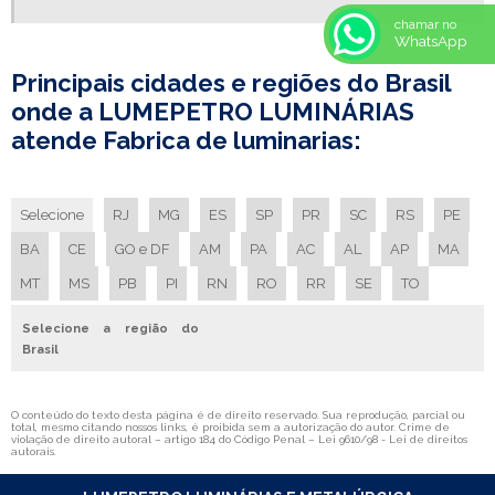
LUMINARIA HERMETICA IP 65
chamar no
WhatsApp
LUMINÁRIA HERMÉTICA IP65
Principais cidades e regiões do Brasil
LUMINARIA HERMETICA PRECO
onde a LUMEPETRO LUMINÁRIAS
LUMINARIA IP65
atende Fabrica de luminarias:
LUMINARIA LED FABRICA
LUMINARIA LED FABRICANTE
LUMINARIA SIMPLES
Selecione
RJ
MG
ES
SP
PR
SC
RS
PE
LUMINARIA SIMPLES PREÇO
BA
CE
GO e DF
AM
PA
AC
AL
AP
MA
LUMINARIA SOBREPOR COM ALETAS
MT
MS
PB
PI
RN
RO
RR
SE
TO
LUMINARIA TUBULAR ALETADA
Selecione a região do
LUMINÁRIAS COM ALETAS DE ALUMÍNIO
Brasil
PAINEL DE LED RETANGULAR DE EMBUTIR
CAIXA DE COMANDO
O conteúdo do texto desta página é de direito reservado. Sua reprodução, parcial ou
total, mesmo citando nossos links, é proibida sem a autorização do autor. Crime de
CAIXA DE COMANDO ELÉTRICO
violação de direito autoral – artigo 184 do Código Penal –
Lei 9610/98 - Lei de direitos
autorais
.
CAIXA DE PASSAGEM ELÉTRICA METÁLICA
CAIXA ELÉTRICA