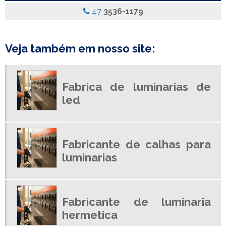
47
3536-1179
LUMINARIA COM ALETAS
LUMINARIA COM ALETAS REFLETIVAS
LUMINARIA COM DIFUSOR
Veja também em nosso site:
LUMINARIA COM DIFUSOR ACRILICO
LUMINARIA COM REFLETOR
Fabrica de luminarias de
LUMINARIA COM REFLETOR DE ALUMINIO
led
LUMINARIA COMERCIAL
LUMINARIA COMERCIAL DE EMBUTIR
LUMINARIA DE EMBUTIR
Fabricante de calhas para
LUMINARIA DE EMBUTIR PREÇO
luminarias
LUMINARIA DE LED EMPRESA
LUMINARIA DE SOBREPOR PARA LAMPADA LED
LUMINARIA EMBUTIR COM ALETAS
Fabricante de luminaria
LUMINARIA HERMETICA
hermetica
LUMINARIA HERMETICA 2X18