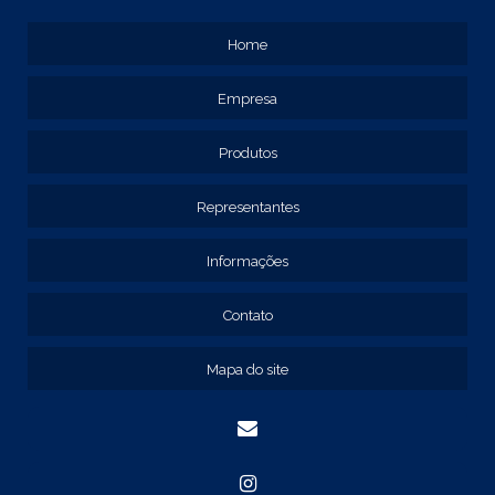
REF: 105107
REF: 117205
Home
REF: 119105
REF: 129105
Empresa
REF: 129107
REF: 129115
REF: 129117
Produtos
REF: 129127
REF: 129137
Representantes
REF: 131205
REF: 131211
Informações
REF: 134103
REF: 134105
Contato
REF: 134107
REF: 134127
Mapa do site
REF: 134137
REF: 134197
REF: 136105
REF: 138105
REF: 140105
REF: 140106