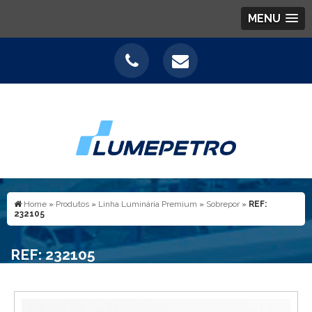
MENU
Home
»
Produtos
»
Linha Luminária Premium
»
Sobrepor
»
REF:
232105
REF: 232105