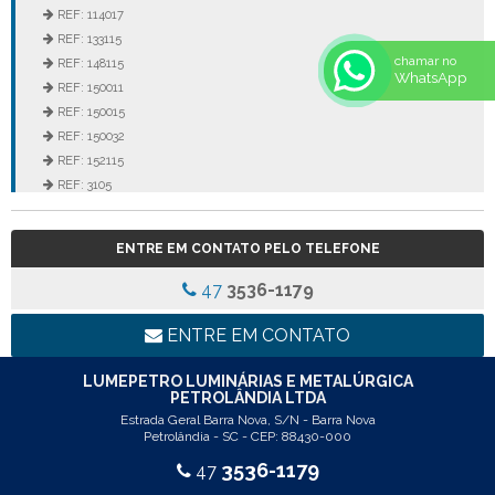
REF: 114017
REF: 133115
chamar no
REF: 148115
WhatsApp
REF: 150011
REF: 150015
REF: 150032
REF: 152115
REF: 3105
REF: 3106
REF: 5105
ENTRE EM CONTATO PELO TELEFONE
REF: 5145
REF: 77017
47
3536-1179
REF: 94117
LINHA LUMINÁRIA COMERCIAL DE EMBUTIR
ENTRE EM CONTATO
REF: 102005
REF: 103005
LUMEPETRO LUMINÁRIAS E METALÚRGICA
PETROLÂNDIA LTDA
REF: 103055
Estrada Geral Barra Nova, S/N - Barra Nova
REF: 105015
Petrolândia - SC - CEP: 88430-000
REF: 105017
3536-1179
47
REF: 105105