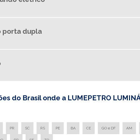
o porta dupla
o
giões do Brasil onde a LUMEPETRO LUMIN
PR
SC
RS
PE
BA
CE
GO e DF
AM