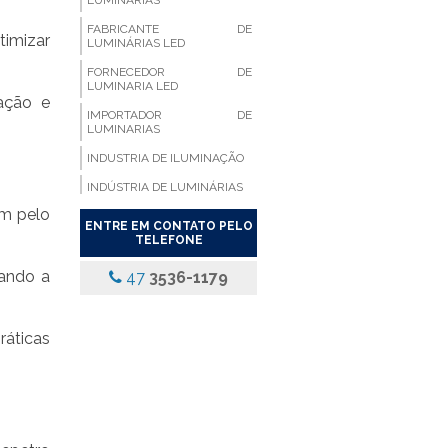
LUMINÁRIAS
FABRICANTE DE
timizar
LUMINÁRIAS LED
FORNECEDOR DE
LUMINARIA LED
ação e
IMPORTADOR DE
LUMINARIAS
INDUSTRIA DE ILUMINAÇÃO
INDÚSTRIA DE LUMINÁRIAS
ém pelo
LUMINARIA ALETADA
ENTRE EM CONTATO PELO
TELEFONE
LUMINARIA ALETADA 2X18
LED
sando a
47
3536-1179
LUMINARIA ALETADA
COMPACTA
LUMINARIA ALETADA DE
ráticas
EMBUTIR LED
LUMINARIA ALETADA DE
SOBREPOR
LUMINARIA ALETADA
EMBUTIR