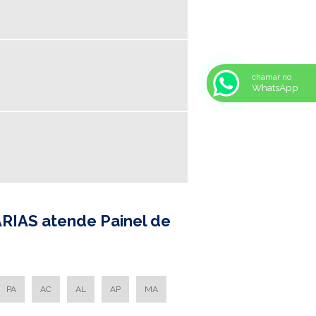
PARA LAMPADA LED
LUMINARIA EMBUTIR COM
ALETAS
LUMINARIA HERMETICA
chamar no
LUMINARIA HERMETICA
WhatsApp
2X18
LUMINARIA HERMETICA IP
65
LUMINÁRIA HERMÉTICA IP65
LUMINARIA HERMETICA
PRECO
LUMINARIA IP65
LUMINARIA LED FABRICA
ÁRIAS atende Painel de
LUMINARIA LED
FABRICANTE
LUMINARIA SIMPLES
LUMINARIA SIMPLES PREÇO
PA
AC
AL
AP
MA
LUMINARIA SOBREPOR COM
ALETAS