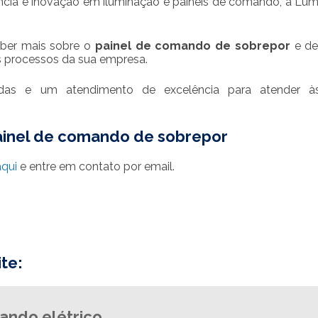
ência e inovação em iluminação e painéis de comando, a Lu
aber mais sobre o
painel de comando de sobrepor
e de
 processos da sua empresa.
zadas e um atendimento de excelência para atender à
ainel de comando de sobrepor
aqui
e entre em contato por email.
te:
ando elétrico