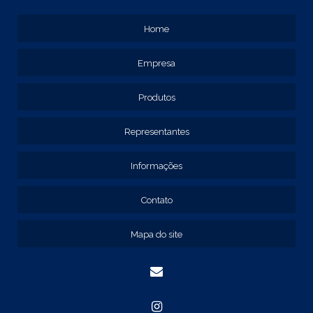
CAIXA METÁLICA PAINEL ELÉTRICO
Home
CAIXA METÁLICA PARA QUADRO ELÉTRICO
CAIXA METÁLICA QUADRO PAINEL DE COMANDO
Empresa
EMPRESA DE QUADRO DE COMANDO
EMPRESAS DE PAINEL ELÉTRICO
Produtos
FORNECEDOR DE PAINEL ELÉTRICO
Representantes
PAINEL ELÉTRICO
PAINEL ELÉTRICO DE BAIXA TENSÃO
Informações
PAINEL METÁLICO ELÉTRICO
QUADRO DE COMANDO
Contato
QUADRO DE COMANDO 40X30X20
QUADRO DE COMANDO 60X40X20
Mapa do site
QUADRO DE COMANDO DE SOBREPOR
QUADRO DE COMANDO ELÉTRICO
QUADRO DE COMANDO FABRICANTE