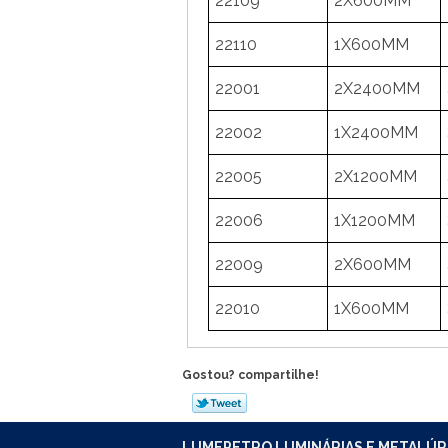
22109
2X600MM
22110
1X600MM
22001
2X2400MM
22002
1X2400MM
22005
2X1200MM
22006
1X1200MM
22009
2X600MM
22010
1X600MM
Gostou? compartilhe!
LUMEPETRO LUMINÁRIAS E METALÚR