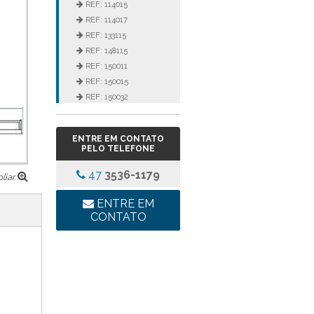
REF: 114015
REF: 114017
REF: 133115
REF: 148115
REF: 150011
REF: 150015
REF: 150032
REF: 152115
REF: 3105
ENTRE EM CONTATO
REF: 3106
PELO TELEFONE
REF: 5105
47
3536-1179
REF: 5145
iar.
REF: 77017
ENTRE EM
REF: 94117
CONTATO
LINHA LUMINÁRIA
COMERCIAL DE EMBUTIR
REF: 102005
REF: 103005
REF: 103055
REF: 105015
REF: 105017