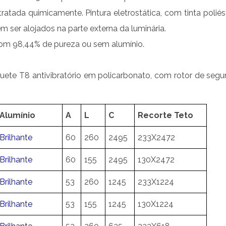
tratada quimicamente. Pintura eletrostática, com tinta poliés
m ser alojados na parte externa da luminária.
com 98,44% de pureza ou sem alumínio.
ete T8 antivibratório em policarbonato, com rotor de segu
Alumínio
A
L
C
Recorte Teto
Brilhante
60
260
2495
233X2472
Brilhante
60
155
2495
130X2472
Brilhante
53
260
1245
233X1224
Brilhante
53
155
1245
130X1224