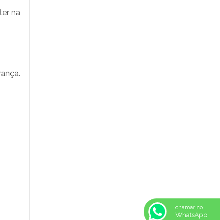
REF: 105105
ter na
REF: 105107
REF: 117205
REF: 119105
REF: 129105
REF: 129107
REF: 129115
rança.
REF: 129117
REF: 129127
REF: 129137
REF: 131205
REF: 131211
REF: 134103
REF: 134105
REF: 134107
REF: 134127
REF: 134137
REF: 134197
REF: 136105
chamar no
REF: 138105
WhatsApp