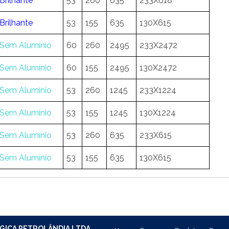
Brilhante
53
260
635
233X618
Brilhante
53
155
635
130X615
Sem Alumínio
60
260
2495
233X2472
Sem Alumínio
60
155
2495
130X2472
Sem Alumínio
53
260
1245
233X1224
Sem Alumínio
53
155
1245
130X1224
Sem Alumínio
53
260
635
233X615
Sem Alumínio
53
155
635
130X615
GICA PETROLÂNDIA LTDA