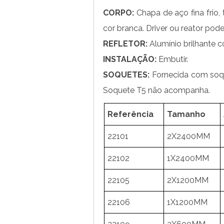
CORPO:
Chapa de aço fina frio, 
cor branca. Driver ou reator pode
REFLETOR:
Alumínio brilhante 
INSTALAÇÃO:
Embutir.
SOQUETES:
Fornecida com soqu
Soquete T5 não acompanha.
Referência
Tamanho
22101
2X2400MM
22102
1X2400MM
22105
2X1200MM
22106
1X1200MM