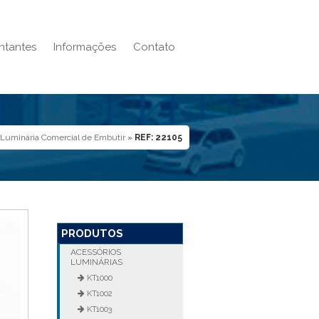
ntantes
Informações
Contato
 Luminária Comercial de Embutir
»
REF: 22105
PRODUTOS
ACESSÓRIOS
LUMINÁRIAS
KT1000
KT1002
KT1003