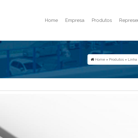
Home
Empresa
Produtos
Represe
Home
»
Produtos
»
Linha