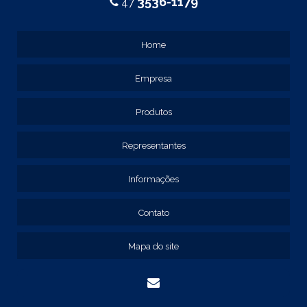
3536-1179
47
CAIXA METÁLICA PAINEL ELÉTRICO
CAIXA METÁLICA PARA QUADRO ELÉTRICO
Home
CAIXA METÁLICA QUADRO PAINEL DE COMANDO
Empresa
EMPRESA DE QUADRO DE COMANDO
EMPRESAS DE PAINEL ELÉTRICO
Produtos
FORNECEDOR DE PAINEL ELÉTRICO
PAINEL ELÉTRICO
Representantes
PAINEL ELÉTRICO DE BAIXA TENSÃO
PAINEL METÁLICO ELÉTRICO
Informações
QUADRO DE COMANDO
Contato
QUADRO DE COMANDO 40X30X20
QUADRO DE COMANDO 60X40X20
Mapa do site
QUADRO DE COMANDO DE SOBREPOR
QUADRO DE COMANDO ELÉTRICO
QUADRO DE COMANDO FABRICANTE