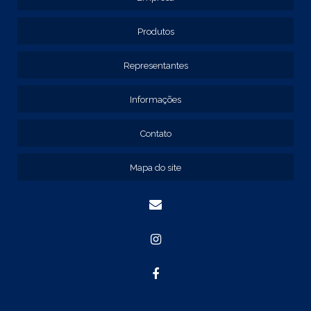
EMPRESAS DE PAINEL ELÉTRICO
FORNECEDOR DE PAINEL ELÉTRICO
Produtos
PAINEL ELÉTRICO
Representantes
PAINEL ELÉTRICO DE BAIXA TENSÃO
PAINEL METÁLICO ELÉTRICO
Informações
QUADRO DE COMANDO
QUADRO DE COMANDO 40X30X20
Contato
QUADRO DE COMANDO 60X40X20
Mapa do site
QUADRO DE COMANDO DE SOBREPOR
QUADRO DE COMANDO ELÉTRICO
QUADRO DE COMANDO FABRICANTE
CAIXA ELÉTRICA COM FLANGE
CAIXA ELÉTRICA DE EMBUTIR
CAIXA ELÉTRICA DE SOBREPOR
CAIXA METÁLICA COM FLANGE