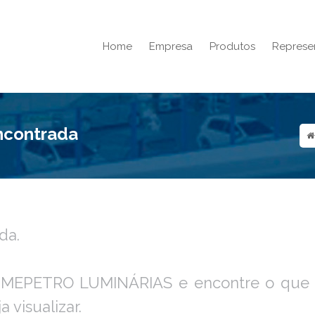
Home
Empresa
Produtos
Represe
encontrada
da.
UMEPETRO LUMINÁRIAS e encontre o que e
 visualizar.