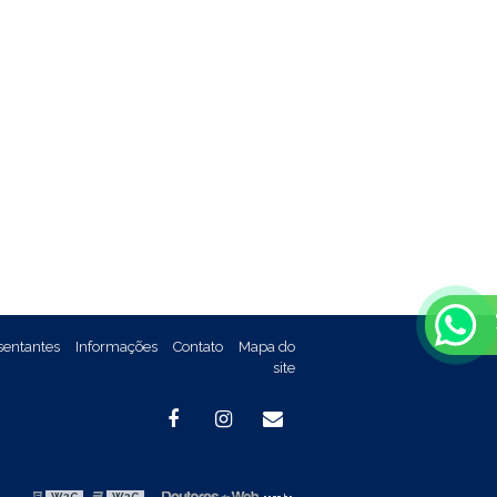
sentantes
Informações
Contato
Mapa do
site
W3C
W3C