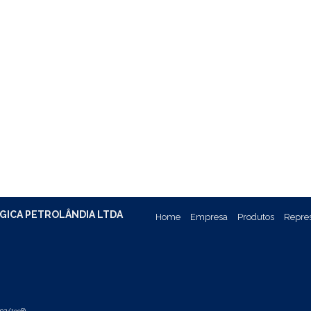
GICA PETROLÂNDIA LTDA
Home
Empresa
Produtos
Repre
02/1998)