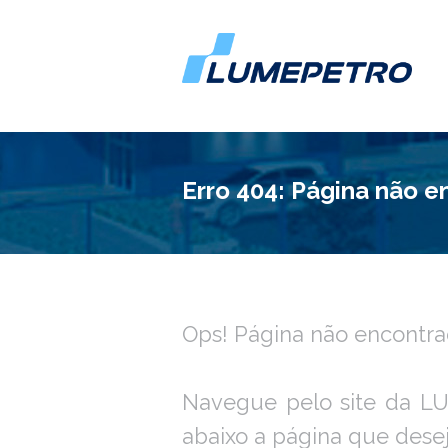
Erro 404: Página não 
Ops! Página não encontra
Navegue pelo site da L
abaixo a página que deseja