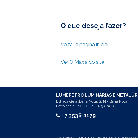
O que deseja fazer?
Voltar a página inicial
Ver O Mapa do site
LUMEPETRO LUMINÁRIAS E METALÚR
Estrada Geral Barra Nova, S/N - Barra Nova
Petrolândia - SC - CEP: 88430-000
3536-1179
47
Copyright © LUMEPETRO LUMINÁRIAS. (Lei 9610 de 19/