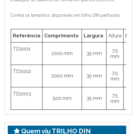
Confira os tamanhos disponíveis em trilho DIN perfurado:
Referência
Comprimento
Largura
Altura
Esp
TD2001
7,5
1000 mm
35 mm
mm
TD2002
7,5
2000 mm
35 mm
mm
TD2003
7,5
500 mm
35 mm
mm
Quem viu TRILHO DIN