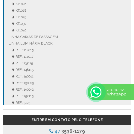
KT1026
KT1028
KT1029
KT1030
KT1040
LINHA CAIXAS DE PASSAGEM
LINHA LUMINÁRIA BLACK
REF: 114015
REF: 114017
REF: 133115
REF: 148115
REF: 150011
REF: 150015
chamar no
REF: 150032
WhatsApp
REF: 152115
REF: 3105
REF: 3106
REF: 5105
ENTRE EM CONTATO PELO TELEFONE
REF: 5145
REF: 77017
47
3536-1179