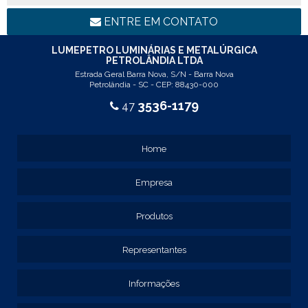
REF: 94117
LINHA LUMINÁRIA COMERCIAL DE EMBUTIR
ENTRE EM CONTATO
REF: 102005
REF: 103005
LUMEPETRO LUMINÁRIAS E METALÚRGICA
PETROLÂNDIA LTDA
REF: 103055
Estrada Geral Barra Nova, S/N - Barra Nova
REF: 105015
Petrolândia - SC - CEP: 88430-000
REF: 105017
3536-1179
47
REF: 105105
REF: 105107
REF: 117205
Home
REF: 119105
REF: 129105
Empresa
REF: 129107
REF: 129115
REF: 129117
Produtos
REF: 129127
REF: 129137
Representantes
REF: 131205
REF: 131211
Informações
REF: 134103
REF: 134105