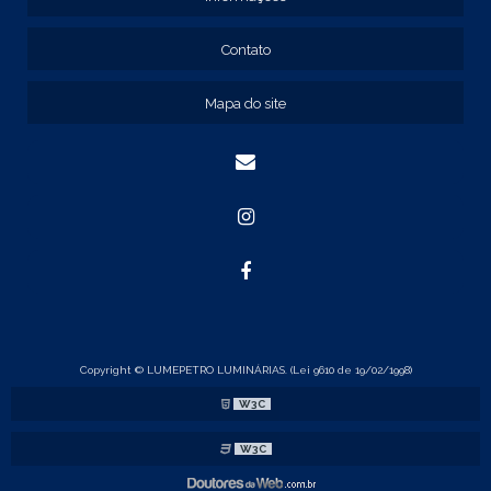
REF: 134103
REF: 134105
Contato
REF: 134107
REF: 134127
Mapa do site
REF: 134137
REF: 134197
REF: 136105
REF: 138105
REF: 140105
REF: 140106
REF: 147108
REF: 153105
REF: 153106
REF: 154105
REF: 158105
REF: 160105
Copyright © LUMEPETRO LUMINÁRIAS. (Lei 9610 de 19/02/1998)
REF: 175005
W3C
REF: 22105
REF: 22107
W3C
REF: 23105
REF: 23121