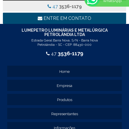
WhatsApp
REF: 77017
47
3536-1179
REF: 94117
LINHA LUMINÁRIA COMERCIAL DE EMBUTIR
ENTRE EM CONTATO
REF: 102005
REF: 103005
LUMEPETRO LUMINÁRIAS E METALÚRGICA
PETROLÂNDIA LTDA
REF: 103055
Estrada Geral Barra Nova, S/N - Barra Nova
REF: 105015
Petrolândia - SC - CEP: 88430-000
REF: 105017
3536-1179
47
REF: 105105
REF: 105107
REF: 117205
Home
REF: 119105
REF: 129105
Empresa
REF: 129107
REF: 129115
REF: 129117
Produtos
REF: 129127
REF: 129137
Representantes
REF: 131205
REF: 131211
Informações