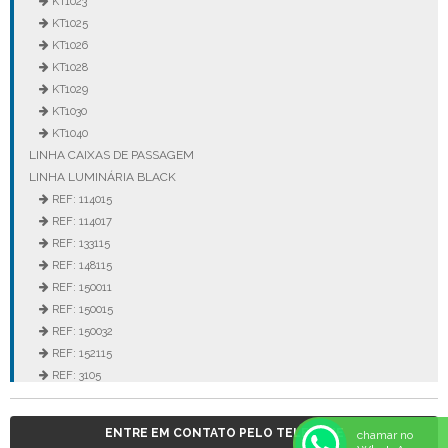
KT1023
KT1025
KT1026
KT1028
KT1029
KT1030
KT1040
LINHA CAIXAS DE PASSAGEM
LINHA LUMINÁRIA BLACK
REF: 114015
REF: 114017
REF: 133115
REF: 148115
REF: 150011
REF: 150015
REF: 150032
REF: 152115
REF: 3105
REF: 3106
REF: 5105
ENTRE EM CONTATO PELO TELEFONE
chamar no
REF: 5145