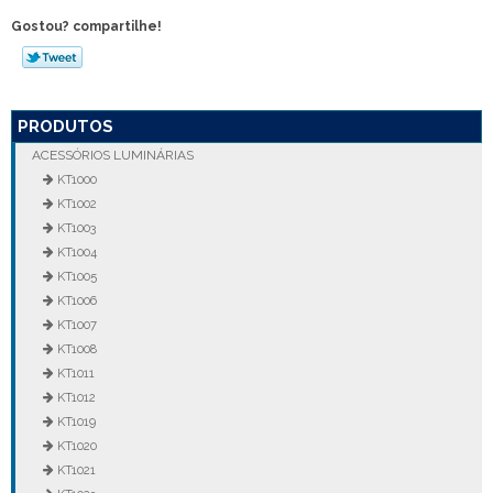
Gostou? compartilhe!
PRODUTOS
ACESSÓRIOS LUMINÁRIAS
KT1000
KT1002
KT1003
KT1004
KT1005
KT1006
KT1007
KT1008
KT1011
KT1012
KT1019
KT1020
KT1021