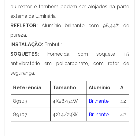
ou reator e também podem ser alojados na parte
externa da luminária.
REFLETOR:
Alumínio brilhante com 98,44% de
pureza.
INSTALAÇÃO:
Embutir.
SOQUETES:
Fornecida com soquete T5
antivibratório em policarbonato, com rotor de
segurança.
Referência
Tamanho
Alumínio
A
L
89103
4X28/54W
Brilhante
42
6
89107
4X14/24W
Brilhante
42
6