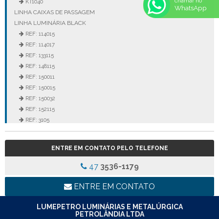
chamar no
KT1040
WhatsApp
LINHA CAIXAS DE PASSAGEM
LINHA LUMINÁRIA BLACK
REF: 114015
REF: 114017
REF: 133115
REF: 148115
REF: 150011
REF: 150015
REF: 150032
REF: 152115
REF: 3105
REF: 3106
REF: 5105
ENTRE EM CONTATO PELO TELEFONE
REF: 5145
REF: 77017
47
3536-1179
REF: 94117
LINHA LUMINÁRIA COMERCIAL DE EMBUTIR
ENTRE EM CONTATO
REF: 102005
REF: 103005
LUMEPETRO LUMINÁRIAS E METALÚRGICA
PETROLÂNDIA LTDA
REF: 103055