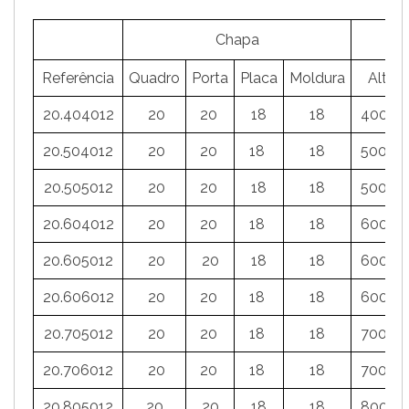
Chapa
M
Referência
Quadro
Porta
Placa
Moldura
Altura
20.404012
20
20
18
18
400m
20.504012
20
20
18
18
500m
20.505012
20
20
18
18
500m
20.604012
20
20
18
18
600m
20.605012
20
20
18
18
600m
20.606012
20
20
18
18
600m
20.705012
20
20
18
18
700m
20.706012
20
20
18
18
700m
20.805012
20
20
18
18
800m