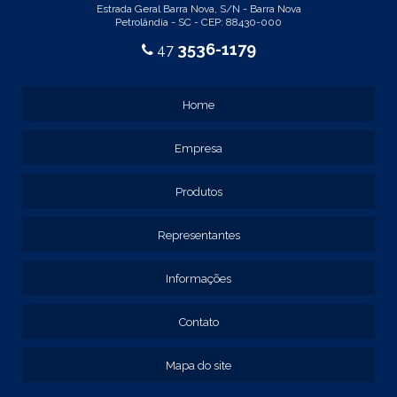
Estrada Geral Barra Nova, S/N - Barra Nova
REF: 105015
Petrolândia - SC - CEP: 88430-000
REF: 105017
3536-1179
47
REF: 105105
REF: 105107
REF: 117205
Home
REF: 119105
REF: 129105
Empresa
REF: 129107
REF: 129115
REF: 129117
Produtos
REF: 129127
REF: 129137
Representantes
REF: 131205
REF: 131211
Informações
REF: 134103
REF: 134105
Contato
REF: 134107
REF: 134127
Mapa do site
REF: 134137
REF: 134197