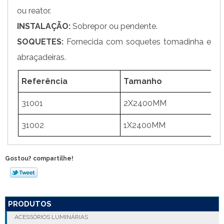
ou reator.
INSTALAÇÃO:
Sobrepor ou pendente.
SOQUETES:
Fornecida com soquetes tomadinha e
abraçadeiras.
Referência
Tamanho
31001
2X2400MM
1
31002
1X2400MM
1
Gostou? compartilhe!
PRODUTOS
ACESSÓRIOS LUMINÁRIAS