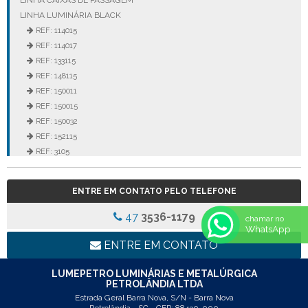
LINHA LUMINÁRIA BLACK
REF: 114015
REF: 114017
REF: 133115
REF: 148115
REF: 150011
REF: 150015
REF: 150032
REF: 152115
REF: 3105
REF: 3106
REF: 5105
ENTRE EM CONTATO PELO TELEFONE
REF: 5145
REF: 77017
47
3536-1179
chamar no
REF: 94117
WhatsApp
LINHA LUMINÁRIA COMERCIAL DE EMBUTIR
ENTRE EM CONTATO
REF: 102005
REF: 103005
LUMEPETRO LUMINÁRIAS E METALÚRGICA
PETROLÂNDIA LTDA
REF: 103055
Estrada Geral Barra Nova, S/N - Barra Nova
REF: 105015
Petrolândia - SC - CEP: 88430-000