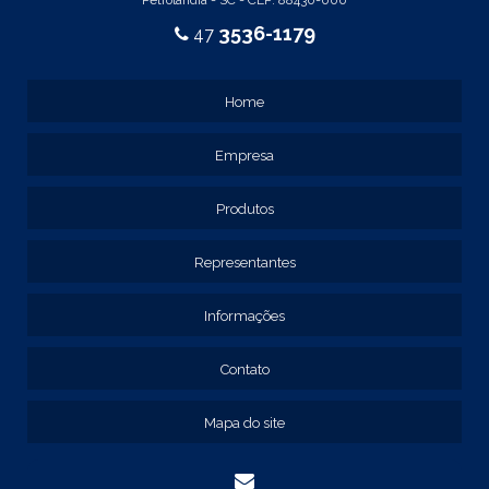
REF: 105017
3536-1179
47
REF: 105105
REF: 105107
REF: 117205
Home
REF: 119105
REF: 129105
Empresa
REF: 129107
REF: 129115
REF: 129117
Produtos
REF: 129127
REF: 129137
Representantes
REF: 131205
REF: 131211
Informações
REF: 134103
REF: 134105
Contato
REF: 134107
REF: 134127
Mapa do site
REF: 134137
REF: 134197
REF: 136105