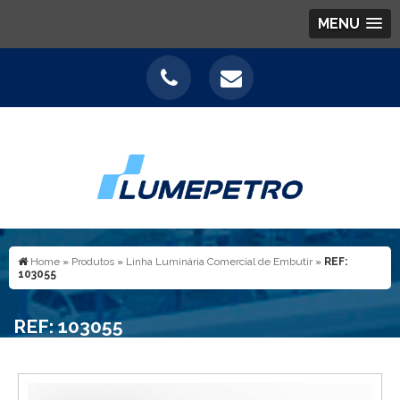
MENU
Home
»
Produtos
»
Linha Luminária Comercial de Embutir
»
REF:
103055
REF: 103055