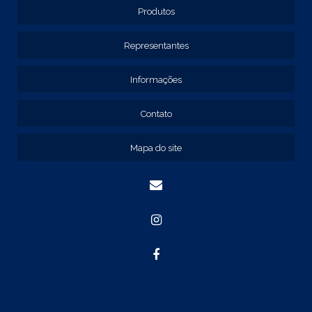
REF: 129117
Produtos
REF: 129127
REF: 129137
Representantes
REF: 131205
REF: 131211
Informações
REF: 134103
REF: 134105
Contato
REF: 134107
REF: 134127
Mapa do site
REF: 134137
REF: 134197
REF: 136105
REF: 138105
REF: 140105
REF: 140106
REF: 147108
REF: 153105
REF: 153106
REF: 154105
REF: 158105