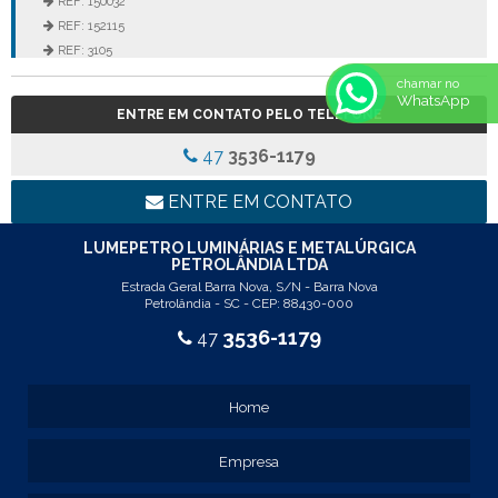
REF: 150032
REF: 152115
REF: 3105
REF: 3106
chamar no
REF: 5105
WhatsApp
ENTRE EM CONTATO PELO TELEFONE
REF: 5145
REF: 77017
47
3536-1179
REF: 94117
LINHA LUMINÁRIA COMERCIAL DE EMBUTIR
ENTRE EM CONTATO
REF: 102005
REF: 103005
LUMEPETRO LUMINÁRIAS E METALÚRGICA
PETROLÂNDIA LTDA
REF: 103055
Estrada Geral Barra Nova, S/N - Barra Nova
REF: 105015
Petrolândia - SC - CEP: 88430-000
REF: 105017
3536-1179
47
REF: 105105
REF: 105107
REF: 117205
Home
REF: 119105
REF: 129105
Empresa
REF: 129107
REF: 129115