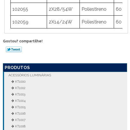
102055
2X28/54W
Poliestireno
60
1
102059
2X14/24W
Poliestireno
60
1
Gostou? compartilhe!
PRODUTOS
ACESSÓRIOS LUMINÁRIAS
KT1000
KT1002
KT1003
KT1004
KT1005
KT1006
KT1007
KT1008