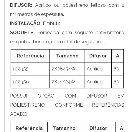
DIFUSOR:
Acrílico ou poliestireno leitoso com 2
milímetros de espessura.
INSTALAÇÃO:
Embutir.
SOQUETE:
Fornecida com soquete antivibratório
em policarbonato, com rotor de segurança.
Referência
Tamanho
Difusor
A
102955
2X28/54W
Acrílico
60
17
102959
2X14/24W
Acrílico
60
17
POSSUI OPÇÃO COM DIFUSOR EM
POLIESTIRENO, CONFORME REFERÊNCIAS
ABAIXO:
Referência
Tamanho
Difusor
A