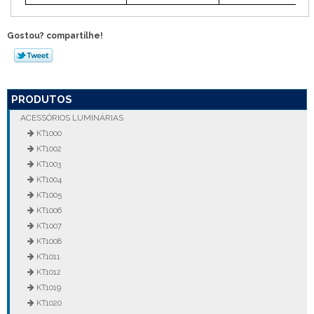
Gostou? compartilhe!
PRODUTOS
ACESSÓRIOS LUMINÁRIAS
KT1000
KT1002
KT1003
KT1004
KT1005
KT1006
KT1007
KT1008
KT1011
KT1012
KT1019
KT1020