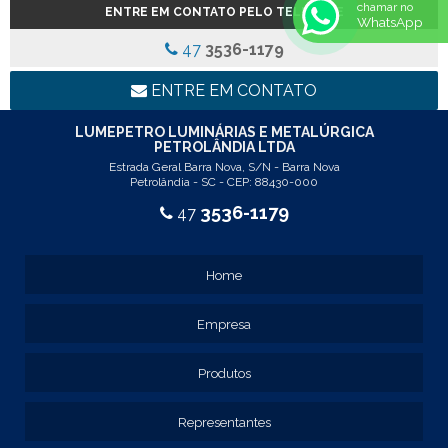
chamar no
ENTRE EM CONTATO PELO TELEFONE
REF: 5145
WhatsApp
REF: 77017
47
3536-1179
REF: 94117
LINHA LUMINÁRIA COMERCIAL DE EMBUTIR
ENTRE EM CONTATO
REF: 102005
REF: 103005
LUMEPETRO LUMINÁRIAS E METALÚRGICA
PETROLÂNDIA LTDA
REF: 103055
Estrada Geral Barra Nova, S/N - Barra Nova
REF: 105015
Petrolândia - SC - CEP: 88430-000
REF: 105017
3536-1179
47
REF: 105105
REF: 105107
REF: 117205
Home
REF: 119105
REF: 129105
Empresa
REF: 129107
REF: 129115
REF: 129117
Produtos
REF: 129127
REF: 129137
Representantes
REF: 131205