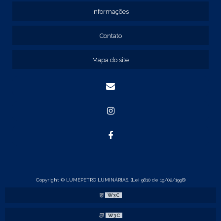
REF: 131211
Informações
REF: 134103
REF: 134105
Contato
REF: 134107
REF: 134127
Mapa do site
REF: 134137
REF: 134197
REF: 136105
REF: 138105
REF: 140105
REF: 140106
REF: 147108
REF: 153105
REF: 153106
REF: 154105
REF: 158105
REF: 160105
Copyright © LUMEPETRO LUMINÁRIAS. (Lei 9610 de 19/02/1998)
REF: 175005
W3C
REF: 22105
REF: 22107
W3C