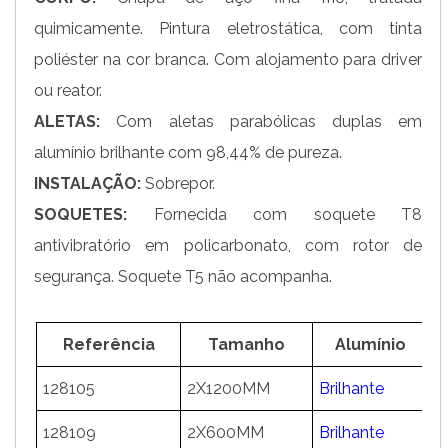
quimicamente. Pintura eletrostática, com tinta
poliéster na cor branca. Com alojamento para driver
ou reator.
ALETAS:
Com aletas parabólicas duplas em
alumínio brilhante com 98,44% de pureza.
INSTALAÇÃO:
Sobrepor.
SOQUETES:
Fornecida com soquete T8
antivibratório em policarbonato, com rotor de
segurança. Soquete T5 não acompanha.
Referência
Tamanho
Alumínio
128105
2X1200MM
Brilhante
5
128109
2X600MM
Brilhante
5