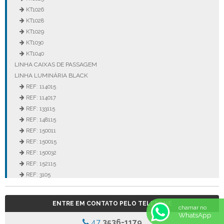
KT1026
KT1028
KT1029
KT1030
KT1040
LINHA CAIXAS DE PASSAGEM
LINHA LUMINÁRIA BLACK
REF: 114015
REF: 114017
REF: 133115
REF: 148115
REF: 150011
REF: 150015
REF: 150032
REF: 152115
REF: 3105
REF: 3106
REF: 5105
ENTRE EM CONTATO PELO TELEFONE
REF: 5145
chamar no
WhatsApp
REF: 77017
47
3536-1179