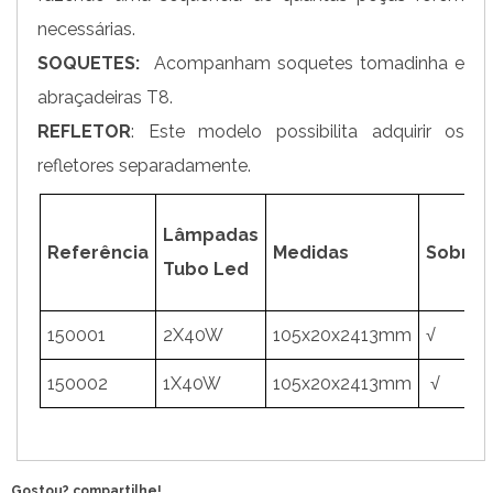
necessárias.
SOQUETES:
Acompanham soquetes tomadinha e
abraçadeiras T8.
REFLETOR
: Este modelo possibilita adquirir os
refletores separadamente.
Lâmpadas
Referência
Medidas
Sobrep
Tubo Led
150001
2X40W
105x20x2413mm
√
150002
1X40W
105x20x2413mm
√
Gostou? compartilhe!