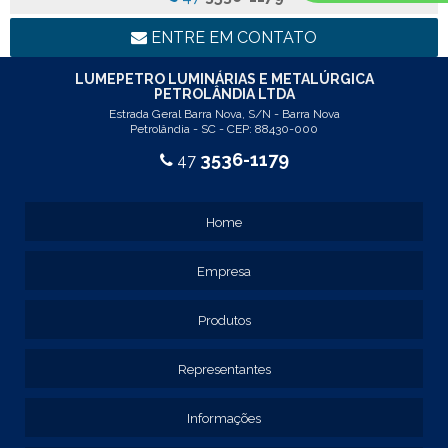
REF: 94117
LINHA LUMINÁRIA COMERCIAL DE EMBUTIR
ENTRE EM CONTATO
REF: 102005
REF: 103005
LUMEPETRO LUMINÁRIAS E METALÚRGICA
PETROLÂNDIA LTDA
REF: 103055
Estrada Geral Barra Nova, S/N - Barra Nova
REF: 105015
Petrolândia - SC - CEP: 88430-000
REF: 105017
3536-1179
47
REF: 105105
REF: 105107
REF: 117205
Home
REF: 119105
REF: 129105
Empresa
REF: 129107
REF: 129115
REF: 129117
Produtos
REF: 129127
REF: 129137
Representantes
REF: 131205
REF: 131211
Informações
REF: 134103