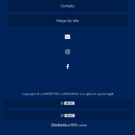
REF: 134105
Contato
REF: 134107
REF: 134127
Mapa do site
REF: 134137
REF: 134197
REF: 136105
REF: 138105
REF: 140105
REF: 140106
REF: 147108
REF: 153105
REF: 153106
REF: 154105
REF: 158105
REF: 160105
Copyright © LUMEPETRO LUMINÁRIAS. (Lei 9610 de 19/02/1998)
REF: 175005
W3C
REF: 22105
REF: 22107
W3C
REF: 23105
REF: 23121
REF: 24105