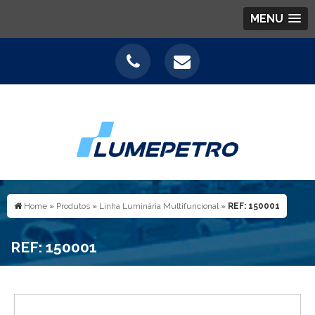
MENU
Home
»
Produtos
»
Linha Luminária Multifuncional
»
REF: 150001
REF: 150001