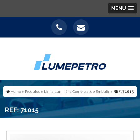
MENU
Home
»
Produtos
»
Linha Luminária Comercial de Embutir
»
REF: 71015
REF: 71015