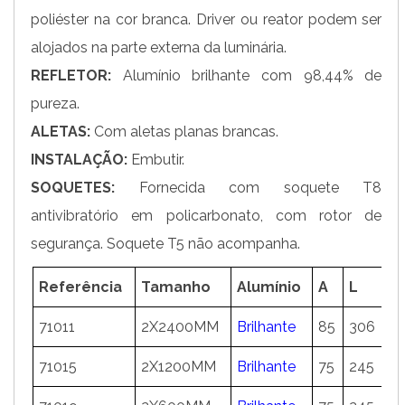
poliéster na cor branca. Driver ou reator podem ser
alojados na parte externa da luminária.
REFLETOR:
Alumínio brilhante com 98,44% de
pureza.
ALETAS:
Com aletas planas brancas.
INSTALAÇÃO:
Embutir.
SOQUETES:
Fornecida com soquete T8
antivibratório em policarbonato, com rotor de
segurança. Soquete T5 não acompanha.
Referência
Tamanho
Alumínio
A
L
C
71011
2X2400MM
Brilhante
85
306
2
71015
2X1200MM
Brilhante
75
245
1