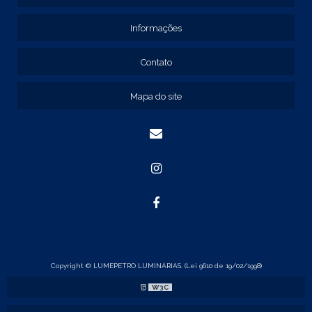
REF: 131205
REF: 131211
Informações
REF: 134103
REF: 134105
Contato
REF: 134107
REF: 134127
Mapa do site
REF: 134137
REF: 134197
REF: 136105
REF: 138105
REF: 140105
REF: 140106
REF: 147108
REF: 153105
REF: 153106
REF: 154105
REF: 158105
REF: 160105
Copyright © LUMEPETRO LUMINÁRIAS. (Lei 9610 de 19/02/1998)
REF: 175005
W3C
REF: 22105
REF: 22107