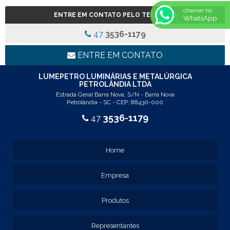
REF: 5105
chamar no
ENTRE EM CONTATO PELO TELEFONE
WhatsApp
REF: 5145
REF: 77017
47
3536-1179
REF: 94117
LINHA LUMINÁRIA COMERCIAL DE EMBUTIR
ENTRE EM CONTATO
REF: 102005
REF: 103005
LUMEPETRO LUMINÁRIAS E METALÚRGICA
PETROLÂNDIA LTDA
REF: 103055
Estrada Geral Barra Nova, S/N - Barra Nova
REF: 105015
Petrolândia - SC - CEP: 88430-000
REF: 105017
3536-1179
47
REF: 105105
REF: 105107
REF: 117205
Home
REF: 119105
REF: 129105
Empresa
REF: 129107
REF: 129115
REF: 129117
Produtos
REF: 129127
REF: 129137
Representantes