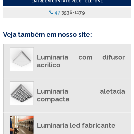
ENTRE EM CONTATO PELO TELEFONE
LUMINARIA ALETADA LED
47
3536-1179
LUMINARIA COM ALETAS
LUMINARIA COM ALETAS REFLETIVAS
LUMINARIA COM DIFUSOR
Veja também em nosso site:
LUMINARIA COM DIFUSOR ACRILICO
LUMINARIA COM REFLETOR
Luminaria com difusor
LUMINARIA COM REFLETOR DE ALUMINIO
acrilico
LUMINARIA COMERCIAL
LUMINARIA COMERCIAL DE EMBUTIR
LUMINARIA DE EMBUTIR
Luminaria aletada
LUMINARIA DE EMBUTIR PREÇO
compacta
LUMINARIA DE LED EMPRESA
LUMINARIA DE SOBREPOR PARA LAMPADA LED
LUMINARIA EMBUTIR COM ALETAS
Luminaria led fabricante
LUMINARIA HERMETICA