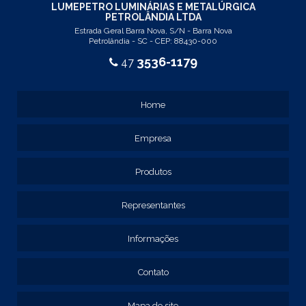
LUMEPETRO LUMINÁRIAS E METALÚRGICA
CAIXA ELÉTRICA
PETROLÂNDIA LTDA
Estrada Geral Barra Nova, S/N - Barra Nova
CAIXA METÁLICA
Petrolândia - SC - CEP: 88430-000
CAIXA METÁLICA ELÉTRICA
3536-1179
47
CAIXA METÁLICA PAINEL ELÉTRICO
CAIXA METÁLICA PARA QUADRO ELÉTRICO
Home
CAIXA METÁLICA QUADRO PAINEL DE COMANDO
EMPRESA DE QUADRO DE COMANDO
Empresa
EMPRESAS DE PAINEL ELÉTRICO
FORNECEDOR DE PAINEL ELÉTRICO
Produtos
PAINEL ELÉTRICO
Representantes
PAINEL ELÉTRICO DE BAIXA TENSÃO
PAINEL METÁLICO ELÉTRICO
Informações
QUADRO DE COMANDO
QUADRO DE COMANDO 40X30X20
Contato
QUADRO DE COMANDO 60X40X20
Mapa do site