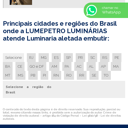
LUMINARIA HERMETICA 2X18
chamar no
LUMINARIA HERMETICA IP 65
WhatsApp
LUMINÁRIA HERMÉTICA IP65
Principais cidades e regiões do Brasil
LUMINARIA HERMETICA PRECO
onde a LUMEPETRO LUMINÁRIAS
LUMINARIA IP65
atende Luminaria aletada embutir:
LUMINARIA LED FABRICA
LUMINARIA LED FABRICANTE
Selecione
RJ
MG
ES
SP
PR
SC
RS
PE
LUMINARIA SIMPLES
BA
CE
GO e DF
AM
PA
AC
AL
AP
MA
LUMINARIA SIMPLES PREÇO
LUMINARIA SOBREPOR COM ALETAS
MT
MS
PB
PI
RN
RO
RR
SE
TO
LUMINARIA TUBULAR ALETADA
Selecione a região do
LUMINÁRIAS COM ALETAS DE ALUMÍNIO
Brasil
PAINEL DE LED RETANGULAR DE EMBUTIR
CAIXA DE COMANDO
O conteúdo do texto desta página é de direito reservado. Sua reprodução, parcial ou
total, mesmo citando nossos links, é proibida sem a autorização do autor. Crime de
violação de direito autoral – artigo 184 do Código Penal –
Lei 9610/98 - Lei de direitos
CAIXA DE COMANDO ELÉTRICO
autorais
.
CAIXA DE PASSAGEM ELÉTRICA METÁLICA