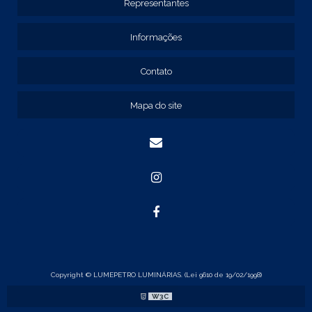
Representantes
REF: 131205
REF: 131211
Informações
REF: 134103
REF: 134105
Contato
REF: 134107
REF: 134127
Mapa do site
REF: 134137
REF: 134197
REF: 136105
REF: 138105
REF: 140105
REF: 140106
REF: 147108
REF: 153105
REF: 153106
REF: 154105
REF: 158105
REF: 160105
Copyright © LUMEPETRO LUMINÁRIAS. (Lei 9610 de 19/02/1998)
REF: 175005
W3C
REF: 22105