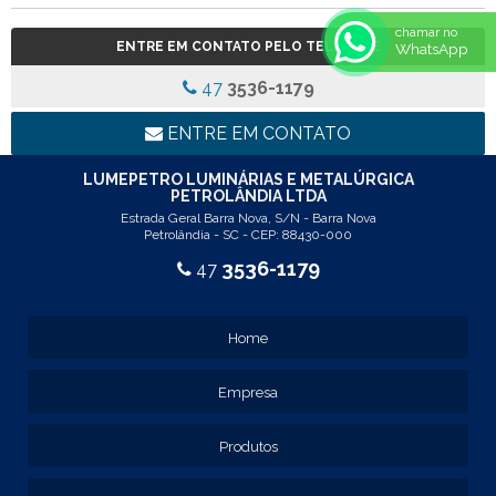
REF: 3106
REF: 5105
chamar no
ENTRE EM CONTATO PELO TELEFONE
WhatsApp
REF: 5145
REF: 77017
47
3536-1179
REF: 94117
LINHA LUMINÁRIA COMERCIAL DE EMBUTIR
ENTRE EM CONTATO
REF: 102005
REF: 103005
LUMEPETRO LUMINÁRIAS E METALÚRGICA
PETROLÂNDIA LTDA
REF: 103055
Estrada Geral Barra Nova, S/N - Barra Nova
REF: 105015
Petrolândia - SC - CEP: 88430-000
REF: 105017
3536-1179
47
REF: 105105
REF: 105107
REF: 117205
Home
REF: 119105
REF: 129105
Empresa
REF: 129107
REF: 129115
REF: 129117
Produtos
REF: 129127
REF: 129137