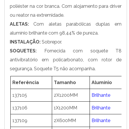
poliéster na cor branca. Com alojamento para driver
ou reator na extremidade.
ALETAS:
Com aletas parabólicas duplas em
alumínio brilhante com 98,44% de pureza.
INSTALAÇÃO:
Sobrepor.
SOQUETES:
Fornecida com soquete T8
antivibratório em policarbonato, com rotor de
segurança. Soquete T5 não acompanha.
Referência
Tamanho
Alumínio
137105
2X1200MM
Brilhante
5
137106
1X1200MM
Brilhante
5
137109
2X600MM
Brilhante
5