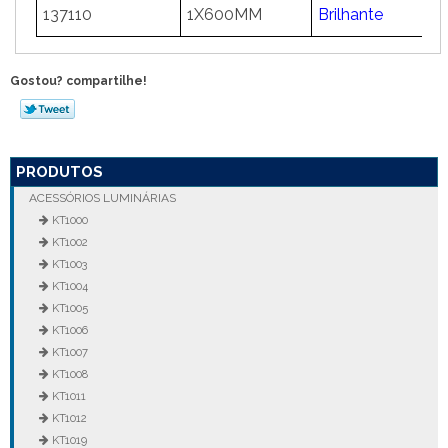
137110
1X600MM
Brilhante
5
Gostou? compartilhe!
PRODUTOS
ACESSÓRIOS LUMINÁRIAS
KT1000
KT1002
KT1003
KT1004
KT1005
KT1006
KT1007
KT1008
KT1011
KT1012
KT1019