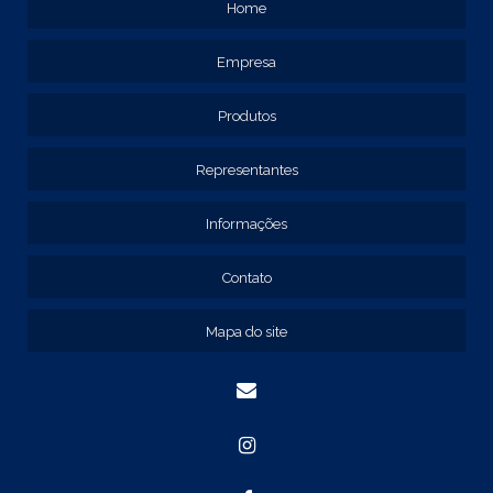
Home
CAIXA METÁLICA PARA QUADRO ELÉTRICO
CAIXA METÁLICA QUADRO PAINEL DE COMANDO
Empresa
EMPRESA DE QUADRO DE COMANDO
EMPRESAS DE PAINEL ELÉTRICO
Produtos
FORNECEDOR DE PAINEL ELÉTRICO
Representantes
PAINEL ELÉTRICO
PAINEL ELÉTRICO DE BAIXA TENSÃO
Informações
PAINEL METÁLICO ELÉTRICO
QUADRO DE COMANDO
Contato
QUADRO DE COMANDO 40X30X20
QUADRO DE COMANDO 60X40X20
Mapa do site
QUADRO DE COMANDO DE SOBREPOR
QUADRO DE COMANDO ELÉTRICO
QUADRO DE COMANDO FABRICANTE
CAIXA ELÉTRICA COM FLANGE
CAIXA ELÉTRICA DE EMBUTIR