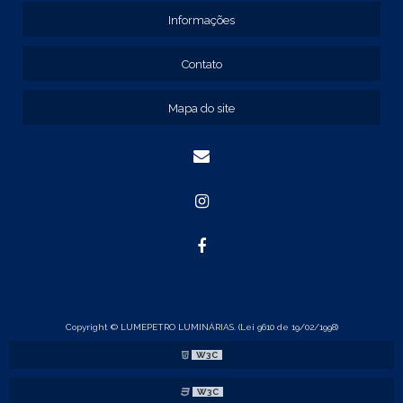
REF: 131211
Informações
REF: 134103
REF: 134105
Contato
REF: 134107
REF: 134127
Mapa do site
REF: 134137
REF: 134197
REF: 136105
REF: 138105
REF: 140105
REF: 140106
REF: 147108
REF: 153105
REF: 153106
REF: 154105
REF: 158105
REF: 160105
Copyright © LUMEPETRO LUMINÁRIAS. (Lei 9610 de 19/02/1998)
REF: 175005
W3C
REF: 22105
REF: 22107
W3C