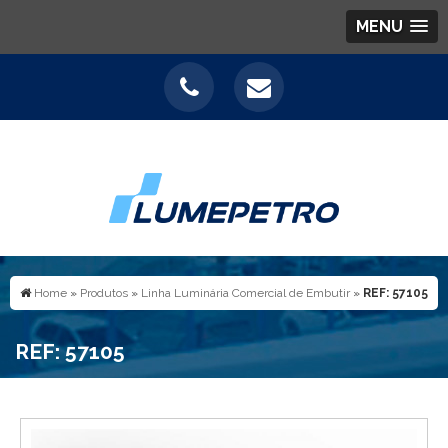
MENU
Home
»
Produtos
»
Linha Luminária Comercial de Embutir
»
REF: 57105
REF: 57105