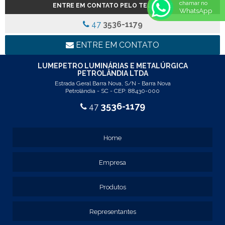
chamar no
ENTRE EM CONTATO PELO TELEFONE
REF: 5145
WhatsApp
REF: 77017
47
3536-1179
REF: 94117
LINHA LUMINÁRIA COMERCIAL DE EMBUTIR
ENTRE EM CONTATO
REF: 102005
REF: 103005
LUMEPETRO LUMINÁRIAS E METALÚRGICA
PETROLÂNDIA LTDA
REF: 103055
Estrada Geral Barra Nova, S/N - Barra Nova
REF: 105015
Petrolândia - SC - CEP: 88430-000
REF: 105017
3536-1179
47
REF: 105105
REF: 105107
REF: 117205
Home
REF: 119105
REF: 129105
Empresa
REF: 129107
REF: 129115
REF: 129117
Produtos
REF: 129127
REF: 129137
Representantes
REF: 131205