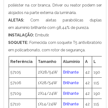
poliéster na cor branca. Driver ou reator podem ser
alojados na parte externa da luminária.
ALETAS:
Com aletas parabólicas duplas
em alumínio brilhante com 98,44% de pureza.
INSTALAÇÃO:
Embutir.
SOQUETE:
Fornecida com soquete T5 antivibratório
em policarbonato, com rotor de segurança.
Referência
Tamanho
Alumínio
A
L
C
57105
2X28/54W
Brilhante
42
190
1
57106
1X28/54W
Brilhante
42
115
1
57109
2X14/24W
Brilhante
42
190
6
57110
1X14/24W
Brilhante
42
115
6