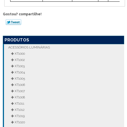
Gostou? compartilhe!
PRODUTOS
ACESSÓRIOS LUMINÁRIAS
KT1000
KT1002
KT1003
KT1004
KT1005
KT1006
KT1007
KT1008
KT1011
KT1012
KT1019
KT1020