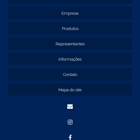
REF: 119105
REF: 129105
Empresa
REF: 129107
REF: 129115
REF: 129117
Produtos
REF: 129127
REF: 129137
Representantes
REF: 131205
REF: 131211
Informações
REF: 134103
REF: 134105
Contato
REF: 134107
REF: 134127
Mapa do site
REF: 134137
REF: 134197
REF: 136105
REF: 138105
REF: 140105
REF: 140106
REF: 147108
REF: 153105