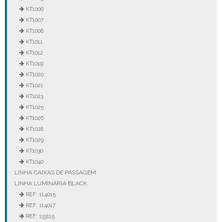
KT1006
KT1007
KT1008
KT1011
KT1012
KT1019
KT1020
KT1021
KT1023
KT1025
KT1026
KT1028
KT1029
KT1030
KT1040
LINHA CAIXAS DE PASSAGEM
LINHA LUMINÁRIA BLACK
REF: 114015
REF: 114017
REF: 133115