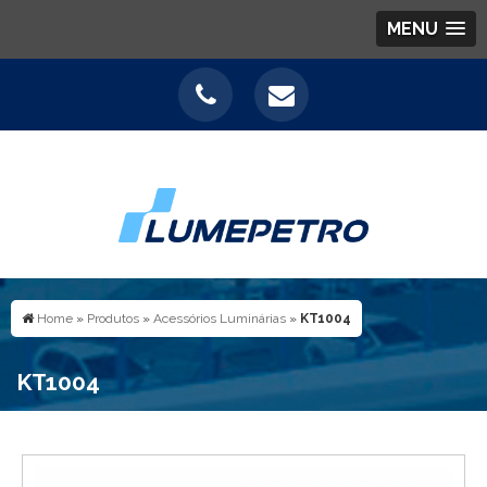
MENU
Home
»
Produtos
»
Acessórios Luminárias
»
KT1004
KT1004