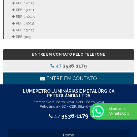
REF: 148115
REF: 150011
REF: 150015
REF: 150032
REF: 152115
REF: 3105
REF: 3106
REF: 5105
ENTRE EM CONTATO PELO TELEFONE
REF: 5145
REF: 77017
47
3536-1179
REF: 94117
LINHA LUMINÁRIA COMERCIAL DE EMBUTIR
ENTRE EM CONTATO
REF: 102005
REF: 103005
LUMEPETRO LUMINÁRIAS E METALÚRGICA
PETROLÂNDIA LTDA
REF: 103055
Estrada Geral Barra Nova, S/N - Barra Nova
REF: 105015
Petrolândia - SC - CEP: 88430-000
chamar no
REF: 105017
WhatsApp
3536-1179
47
REF: 105105
REF: 105107
REF: 117205
Home