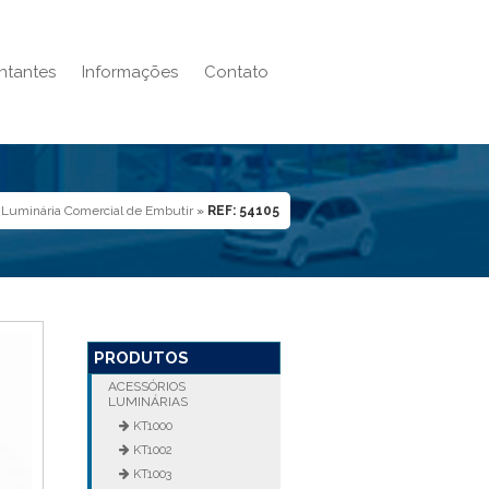
ntantes
Informações
Contato
 Luminária Comercial de Embutir
»
REF: 54105
PRODUTOS
ACESSÓRIOS
LUMINÁRIAS
KT1000
KT1002
KT1003