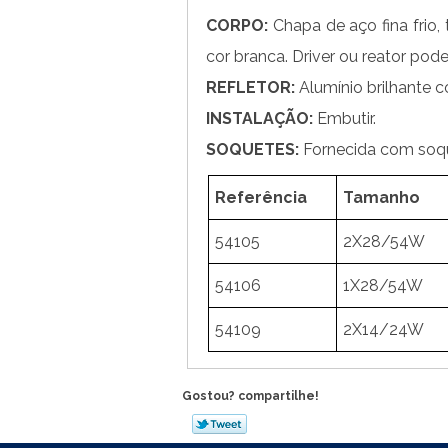
CORPO:
Chapa de aço fina frio, 
cor branca. Driver ou reator pode
REFLETOR:
Alumínio brilhante 
INSTALAÇÃO:
Embutir.
SOQUETES:
Fornecida com soqu
Referência
Tamanho
54105
2X28/54W
54106
1X28/54W
54109
2X14/24W
Gostou? compartilhe!