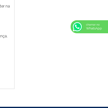
REF: 105105
ter na
REF: 105107
REF: 117205
REF: 119105
REF: 129105
chamar no
WhatsApp
REF: 129107
REF: 129115
ança.
REF: 129117
REF: 129127
REF: 129137
REF: 131205
REF: 131211
REF: 134103
REF: 134105
REF: 134107
REF: 134127
REF: 134137
REF: 134197
REF: 136105
REF: 138105