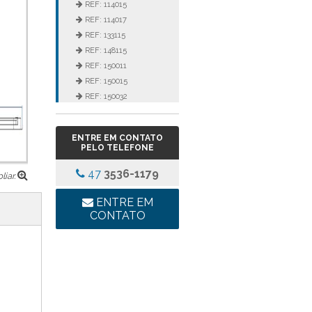
REF: 114015
REF: 114017
REF: 133115
REF: 148115
REF: 150011
REF: 150015
REF: 150032
REF: 152115
REF: 3105
ENTRE EM CONTATO
REF: 3106
PELO TELEFONE
REF: 5105
47
3536-1179
REF: 5145
iar.
REF: 77017
ENTRE EM
REF: 94117
CONTATO
LINHA LUMINÁRIA
COMERCIAL DE EMBUTIR
REF: 102005
REF: 103005
REF: 103055
REF: 105015
REF: 105017