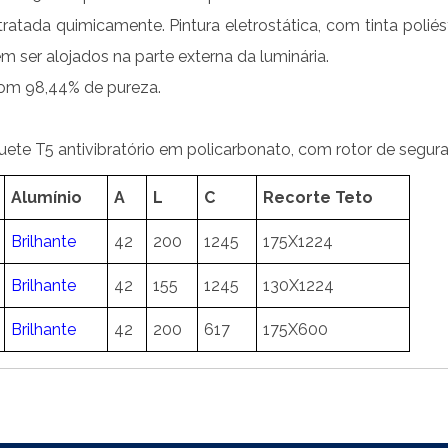
tratada quimicamente. Pintura eletrostática, com tinta poliés
m ser alojados na parte externa da luminária.
com 98,44% de pureza.
ete T5 antivibratório em policarbonato, com rotor de segur
Alumínio
A
L
C
Recorte Teto
Brilhante
42
200
1245
175X1224
Brilhante
42
155
1245
130X1224
Brilhante
42
200
617
175X600