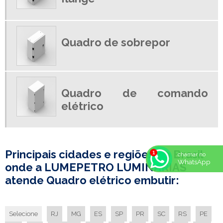
LUMINARIA COMERCIAL DE EMBUTIR
LUMINARIA DE EMBUTIR
Quadro de sobrepor
LUMINARIA DE EMBUTIR PREÇO
LUMINARIA DE LED EMPRESA
LUMINARIA DE SOBREPOR PARA LAMPADA LED
LUMINARIA EMBUTIR COM ALETAS
Quadro de comando
LUMINARIA HERMETICA
elétrico
LUMINARIA HERMETICA 2X18
LUMINARIA HERMETICA IP 65
LUMINÁRIA HERMÉTICA IP65
Principais cidades e regiões do Brasil
chamar no
LUMINARIA HERMETICA PRECO
WhatsApp
onde a LUMEPETRO LUMINÁRIAS
LUMINARIA IP65
atende Quadro elétrico embutir:
LUMINARIA LED FABRICA
LUMINARIA LED FABRICANTE
Selecione
RJ
MG
ES
SP
PR
SC
RS
PE
LUMINARIA SIMPLES