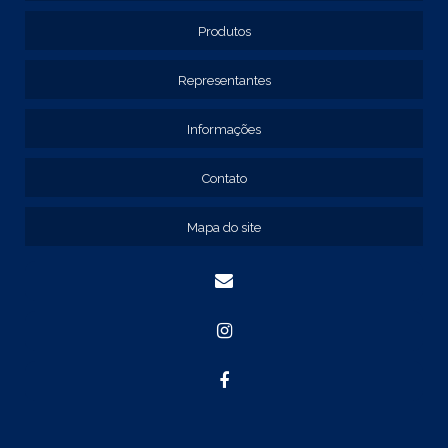
EMPRESAS DE PAINEL ELÉTRICO
FORNECEDOR DE PAINEL ELÉTRICO
Produtos
PAINEL ELÉTRICO
Representantes
PAINEL ELÉTRICO DE BAIXA TENSÃO
PAINEL METÁLICO ELÉTRICO
Informações
QUADRO DE COMANDO
QUADRO DE COMANDO 40X30X20
Contato
QUADRO DE COMANDO 60X40X20
Mapa do site
QUADRO DE COMANDO DE SOBREPOR
QUADRO DE COMANDO ELÉTRICO
QUADRO DE COMANDO FABRICANTE
CAIXA ELÉTRICA COM FLANGE
CAIXA ELÉTRICA DE EMBUTIR
CAIXA ELÉTRICA DE SOBREPOR
CAIXA METÁLICA COM FLANGE
CALHA DIN