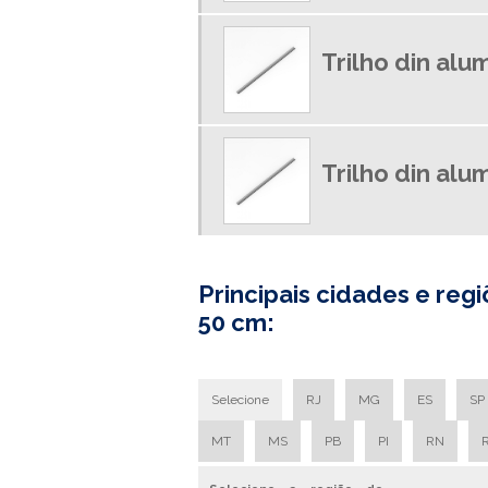
Trilho din alum
Trilho din alu
Principais cidades e re
50 cm:
Selecione
RJ
MG
ES
SP
MT
MS
PB
PI
RN