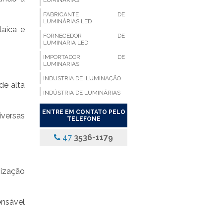
LUMINÁRIAS
FABRICANTE DE
LUMINÁRIAS LED
taica e
FORNECEDOR DE
LUMINARIA LED
IMPORTADOR DE
LUMINARIAS
INDUSTRIA DE ILUMINAÇÃO
de alta
INDÚSTRIA DE LUMINÁRIAS
LUMINARIA ALETADA
ENTRE EM CONTATO PELO
iversas
TELEFONE
LUMINARIA ALETADA 2X18
LED
47
3536-1179
LUMINARIA ALETADA
COMPACTA
LUMINARIA ALETADA DE
nização
EMBUTIR LED
LUMINARIA ALETADA DE
SOBREPOR
ensável
LUMINARIA ALETADA
EMBUTIR