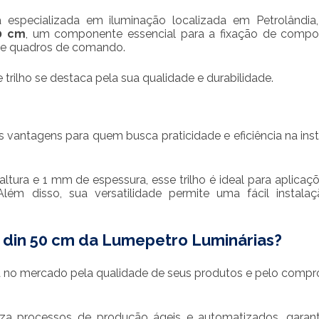
especializada em iluminação localizada em Petrolândia
50 cm
, um componente essencial para a fixação de compo
s e quadros de comando.
trilho se destaca pela sua qualidade e durabilidade.
s vantagens para quem busca praticidade e eficiência na ins
tura e 1 mm de espessura, esse trilho é ideal para aplicaç
Além disso, sua versatilidade permite uma fácil instal
o din 50 cm
da Lumepetro Luminárias?
 no mercado pela qualidade de seus produtos e pelo comp
za processos de produção ágeis e automatizados, garan