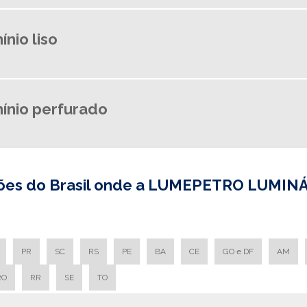
ínio liso
mínio perfurado
giões do Brasil onde a LUMEPETRO LUMINÁ
PR
SC
RS
PE
BA
CE
GO e DF
AM
RO
RR
SE
TO