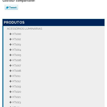
Gostou? compartilhe!
PRODUTOS
ACESSÓRIOS LUMINÁRIAS
KT1000
KT1002
KT1003
KT1004
KT1005
KT1006
KT1007
KT1008
KT1011
KT1012
KT1019
KT1020
KT1021
KT1023