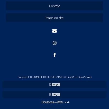
REF: 134105
Contato
REF: 134107
REF: 134127
Mapa do site
REF: 134137
REF: 134197
REF: 136105
REF: 138105
REF: 140105
REF: 140106
REF: 147108
REF: 153105
REF: 153106
REF: 154105
REF: 158105
REF: 160105
Copyright © LUMEPETRO LUMINÁRIAS. (Lei 9610 de 19/02/1998)
REF: 175005
W3C
REF: 22105
REF: 22107
W3C
REF: 23105
REF: 23121
REF: 24105