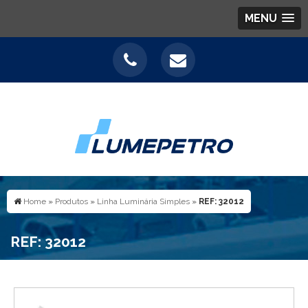
MENU
Home
»
Produtos
»
Linha Luminária Simples
»
REF: 32012
REF: 32012