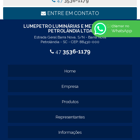
47
3536-1179
REF: 94117
LINHA LUMINÁRIA COMERCIAL DE EMBUTIR
ENTRE EM CONTATO
REF: 102005
REF: 103005
LUMEPETRO LUMINÁRIAS E METALÚRGICA
chamar no
WhatsApp
PETROLÂNDIA LTDA
REF: 103055
Estrada Geral Barra Nova, S/N - Barra Nova
REF: 105015
Petrolândia - SC - CEP: 88430-000
REF: 105017
3536-1179
47
REF: 105105
REF: 105107
REF: 117205
Home
REF: 119105
REF: 129105
Empresa
REF: 129107
REF: 129115
REF: 129117
Produtos
REF: 129127
REF: 129137
Representantes
REF: 131205
REF: 131211
Informações
REF: 134103