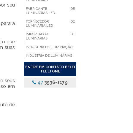
LUMINÁRIAS
por seu
FABRICANTE DE
LUMINÁRIAS LED
FORNECEDOR DE
 para a
LUMINARIA LED
IMPORTADOR DE
LUMINARIAS
nto que
em suas
INDUSTRIA DE ILUMINAÇÃO
INDÚSTRIA DE LUMINÁRIAS
LUMINARIA ALETADA
ENTRE EM CONTATO PELO
TELEFONE
LUMINARIA ALETADA 2X18
LED
de seus
47
3536-1179
sso em
LUMINARIA ALETADA
COMPACTA
LUMINARIA ALETADA DE
EMBUTIR LED
uto de
LUMINARIA ALETADA DE
SOBREPOR
LUMINARIA ALETADA
EMBUTIR