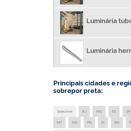
Luminária tub
Luminária her
Principais cidades e r
sobrepor preta:
Selecione
RJ
MG
ES
SP
MT
MS
PB
PI
RN