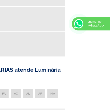
PARA LAMPADA LED
LUMINARIA EMBUTIR COM
ALETAS
LUMINARIA HERMETICA
chamar no
WhatsApp
LUMINARIA HERMETICA
2X18
LUMINARIA HERMETICA IP
65
LUMINÁRIA HERMÉTICA IP65
LUMINARIA HERMETICA
PRECO
LUMINARIA IP65
ÁRIAS atende Luminária
LUMINARIA LED FABRICA
LUMINARIA LED
FABRICANTE
LUMINARIA SIMPLES
PA
AC
AL
AP
MA
LUMINARIA SIMPLES PREÇO
LUMINARIA SOBREPOR COM
ALETAS