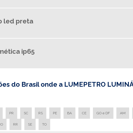
o led preta
mética ip65
egiões do Brasil onde a LUMEPETRO LUMIN
PR
SC
RS
PE
BA
CE
GO e DF
AM
RO
RR
SE
TO