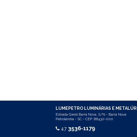
LUMEPETRO LUMINÁRIAS E METALÚR
Estrada Geral Barra Nova, S/N - Barra Nova
Petrolândia - SC - CEP: 88430-000
3536-1179
47