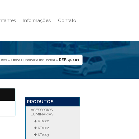
ntantes
Informações
Contato
utos
»
Linha Luminária Industrial
»
REF. 40101
PRODUTOS
ACESSÓRIOS
LUMINÁRIAS
KT1000
KT1002
KT1003